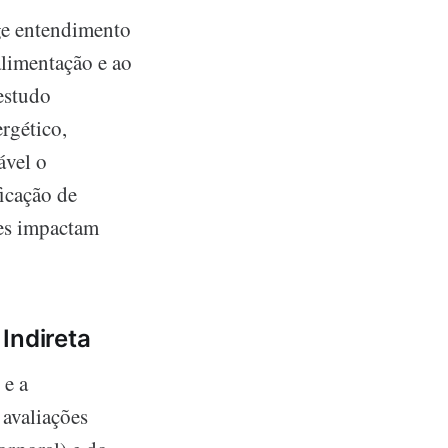
ige entendimento
alimentação e ao
estudo
rgético,
ável o
ficação de
ões impactam
Indireta
e a
 avaliações