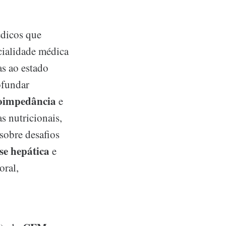
édicos que
cialidade médica
as ao estado
ofundar
oimpedância
e
s nutricionais,
sobre desafios
se hepática
e
oral,