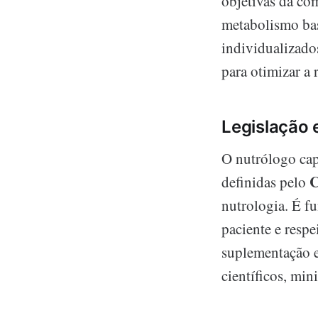
objetivas da co
metabolismo bas
individualizado
para otimizar a 
Legislação 
O nutrólogo cap
definidas pelo
nutrologia. É f
paciente e respe
suplementação e
científicos, mi