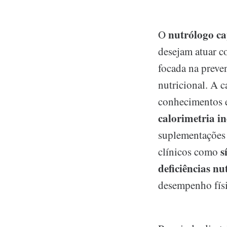
nutrólogo ca
O
desejam atuar c
focada na preve
nutricional. A 
conhecimentos e
calorimetria in
suplementações 
s
clínicos como
deficiências nu
desempenho físi