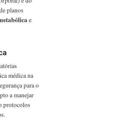
orporal) e do
 de planos
metabólica
e
ca
atórias
tica médica na
segurança para o
 apto a manejar
o protocolos
s.