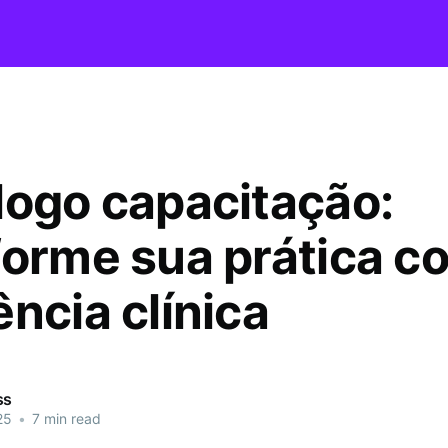
logo capacitação:
forme sua prática c
ncia clínica
ss
25
•
7 min read