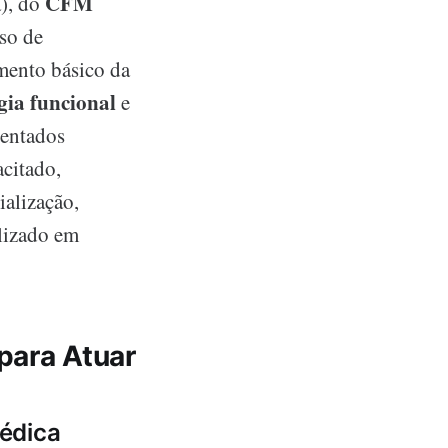
CFM
a), do
sso de
mento básico da
gia funcional
e
sentados
citado,
ialização,
lizado em
para Atuar
édica