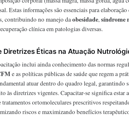
mposição corporal (massa magra, massa gorda, água c
al. Estas informações são essenciais para elaboração
obesidade
síndrome 
s, contribuindo no manejo da
,
recuperação clínica em patologias diversas.
e Diretrizes Éticas na Atuação Nutrológi
acitação inclui ainda conhecimento das normas regul
CFM
e as políticas públicas de saúde que regem a prá
undamental atuar dentro do quadro legal, garantindo 
ito às diretrizes vigentes. Capacitar-se significa estar
 tratamentos ortomoleculares prescritivos respeitand
nimizando riscos e maximizando benefícios terapêutico