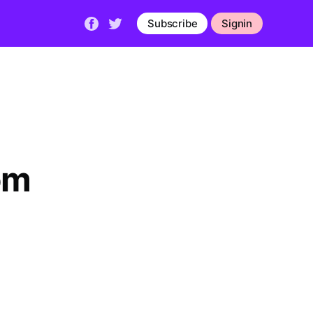
Subscribe
Signin
om