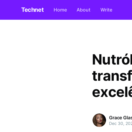
Technet
Home
About
Write
Nutró
trans
excelê
Grace Gla
Dec 30, 20