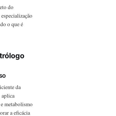
eto do
 especialização
ndo o que é
trólogo
so
iciente da
 aplica
e metabolismo
rar a eficácia