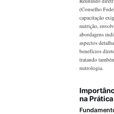
Reunindo diretr
(Conselho Fede
capacitação exi
nutrição, envol
abordagens indi
aspectos detalh
benefícios diret
tratando também
nutrologia.
Importânc
na Prática
Fundamento